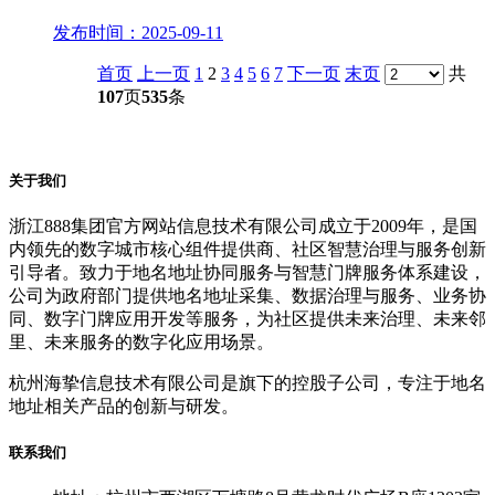
发布时间：2025-09-11
首页
上一页
1
2
3
4
5
6
7
下一页
末页
共
107
页
535
条
关于我们
浙江888集团官方网站信息技术有限公司成立于2009年，是国
内领先的数字城市核心组件提供商、社区智慧治理与服务创新
引导者。致力于地名地址协同服务与智慧门牌服务体系建设，
公司为政府部门提供地名地址采集、数据治理与服务、业务协
同、数字门牌应用开发等服务，为社区提供未来治理、未来邻
里、未来服务的数字化应用场景。
杭州海挚信息技术有限公司是旗下的控股子公司，专注于地名
地址相关产品的创新与研发。
联系我们