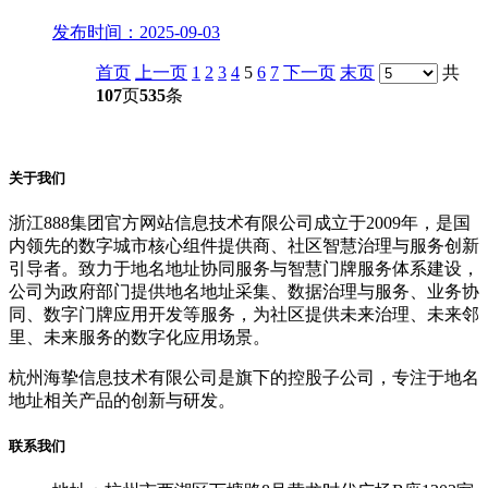
发布时间：2025-09-03
首页
上一页
1
2
3
4
5
6
7
下一页
末页
共
107
页
535
条
关于我们
浙江888集团官方网站信息技术有限公司成立于2009年，是国
内领先的数字城市核心组件提供商、社区智慧治理与服务创新
引导者。致力于地名地址协同服务与智慧门牌服务体系建设，
公司为政府部门提供地名地址采集、数据治理与服务、业务协
同、数字门牌应用开发等服务，为社区提供未来治理、未来邻
里、未来服务的数字化应用场景。
杭州海挚信息技术有限公司是旗下的控股子公司，专注于地名
地址相关产品的创新与研发。
联系我们